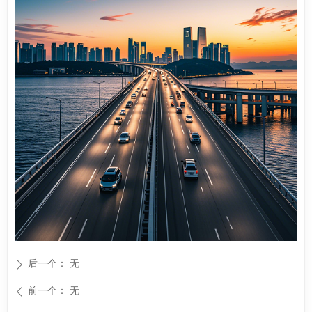
后一个：
无
ꄲ
前一个：
无
ꄴ