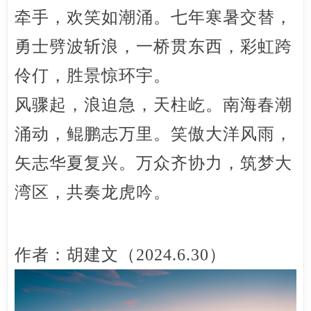
牵手，欢笑如潮涌。七年寒暑交替，
勇士劈波斩浪，一桥贯东西，彩虹跨
伶仃，胜景惊环宇。
风骤起，浪迫急，天柱屹。南海春潮
涌动，鲲鹏志万里。笑傲大洋风雨，
矢志华夏复兴。万众齐协力，筑梦大
湾区，共奏龙虎吟。
作者：胡建文（2024.6.30）